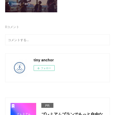
[video] 『eri』
0
コメント
tiny anchor
フォロー
PR
プレミアムプランでもっと自由な